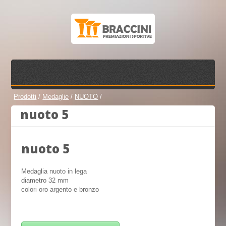
Prodotti
/
Medaglie
/
NUOTO
/
nuoto 5
nuoto 5
Medaglia nuoto in lega
diametro 32 mm
colori oro argento e bronzo