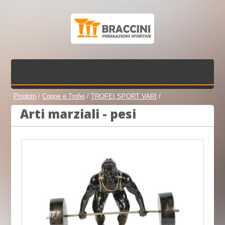
Prodotti
/
Coppe e Trofei
/
TROFEI SPORT VARI
/
Arti marziali - pesi