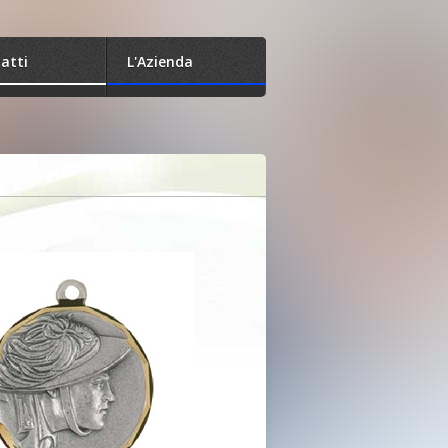
atti
L'Azienda