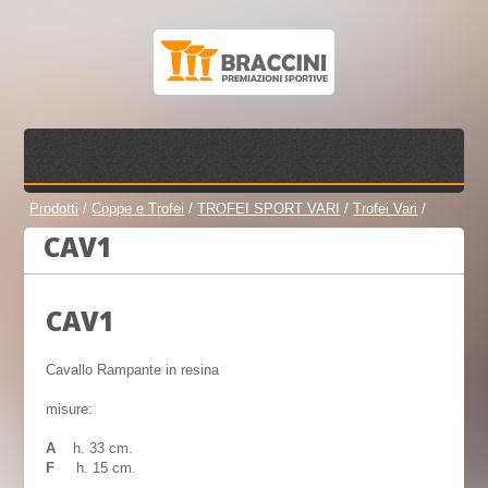
Prodotti
/
Coppe e Trofei
/
TROFEI SPORT VARI
/
Trofei Vari
/
CAV1
CAV1
Cavallo Rampante in resina
misure:
A
h. 33 cm.
F
h. 15 cm.