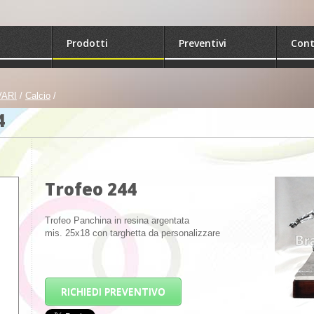
Prodotti
Preventivi
Cont
VARI
/
Calcio
/
4
Trofeo 244
Trofeo Panchina in resina argentata
mis. 25x18 con targhetta da personalizzare
RICHIEDI PREVENTIVO