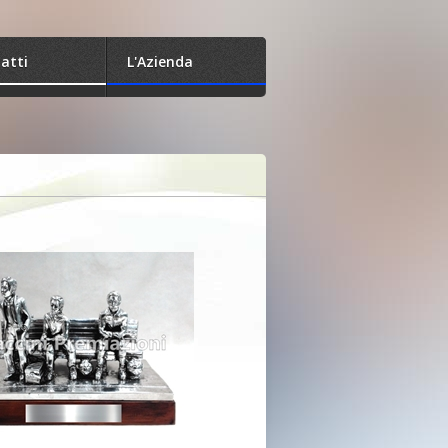
atti
L'Azienda