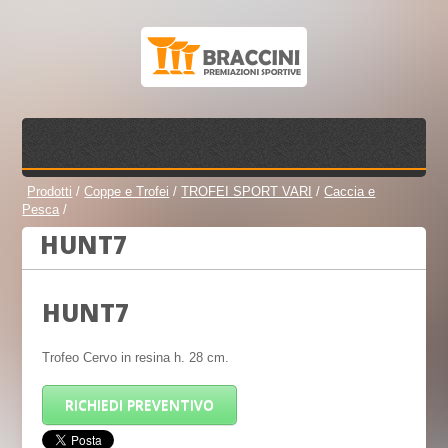
Prodotti
/
Coppe e Trofei
/
TROFEI SPORT VARI
/
Caccia e
Pesca
/
HUNT7
HUNT7
Trofeo Cervo in resina h. 28 cm.
RICHIEDI PREVENTIVO