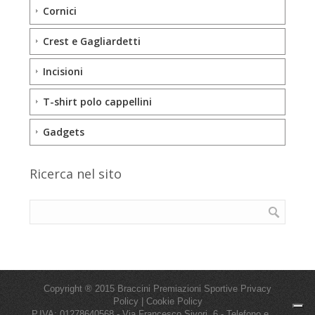
Cornici
Crest e Gagliardetti
Incisioni
T-shirt polo cappellini
Gadgets
Ricerca nel sito
Copyright ® 2015 Braccini Premiazioni Sportive
Privacy
Policy
|
Cookie Policy
P.IVA: 01278640568 - Via Francesco Sivori, 6 - Telefono e