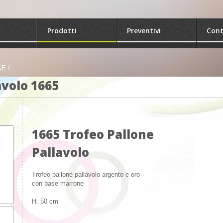
Prodotti
Preventivi
Cont
GE
/
avolo 1665
1665 Trofeo Pallone
Pallavolo
Trofeo pallone pallavolo argento e oro
con base marrone
H. 50 cm