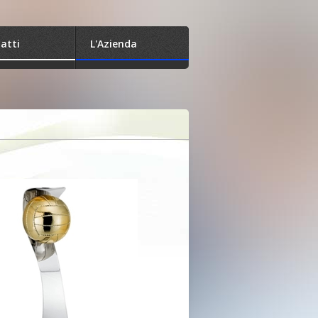
atti
L'Azienda